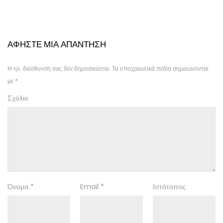
ΑΦΉΣΤΕ ΜΙΑ ΑΠΆΝΤΗΣΗ
Η ηλ. διεύθυνση σας δεν δημοσιεύεται.
Τα υποχρεωτικά πεδία σημειώνονται
με
*
Σχόλιο
Όνομα
*
Email
*
Ιστότοπος