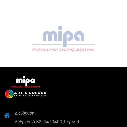
Διεύθυνση :
Ανδριανού 52-54 19400, Κορωπί