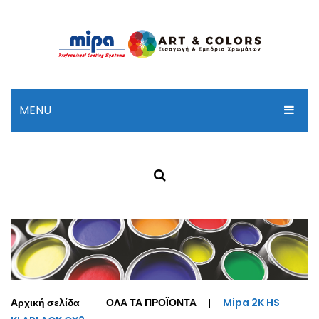
MENU
ΑΡΧΙΚΗ
ΣΧΕΤΙΚΑ ΜΕ ΜΑΣ
ΠΡΟΪΟΝΤΑ
ΚΑΤΑΛΟΓΟΣ MP
ΕΠΙΚΟΙΝΩΝΙΑ
Αρχική σελίδα
ΟΛΑ ΤΑ ΠΡΟΪΟΝΤΑ
Mipa 2K HS