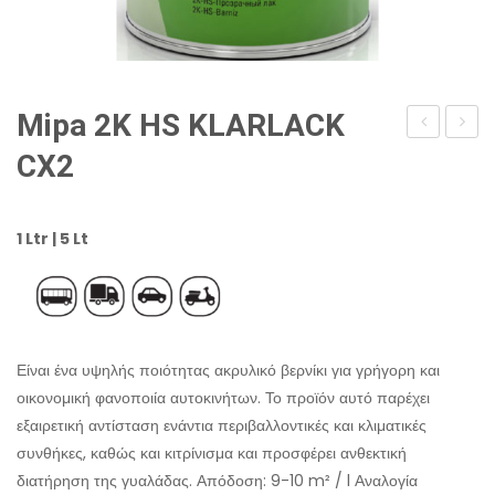
Mipa 2K HS KLARLACK
2K
2K
CХ2
HS
HS
KLARLACK
KLAR
1 Ltr | 5 Lt
CS44
CC9
Είναι ένα υψηλής ποιότητας ακρυλικό βερνίκι για γρήγορη και
οικονομική φανοποιία αυτοκινήτων. Το προϊόν αυτό παρέχει
εξαιρετική αντίσταση ενάντια περιβαλλοντικές και κλιματικές
συνθήκες, καθώς και κιτρίνισμα και προσφέρει ανθεκτική
διατήρηση της γυαλάδας. Απόδοση: 9-10 m² / l Αναλογία