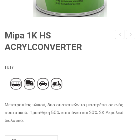
Mipa 1K HS
MIPA
ANTI-
ACRYLCONVERTER
2K
SILIC
REACTIVZ
ADDIT
1 Ltr
Μετατροπέας υλικού, δυο συστατικών το μετατρέπει σε ενός
συστατικού. Προσθήκη 50% κατα όγκο και 20% 2Κ Ακρυλικό
διαλυτικό.